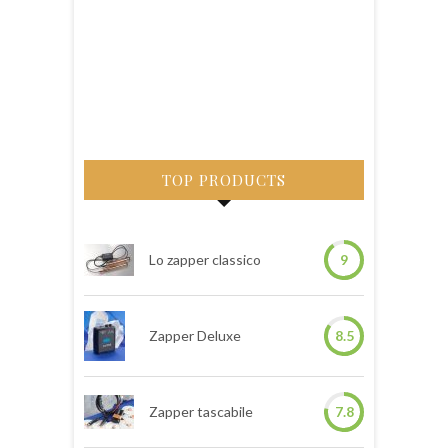
TOP PRODUCTS
Lo zapper classico
9
Zapper Deluxe
8.5
Zapper tascabile
7.8