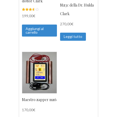
dottor Clark
Mz3c della Dr. Hulda
Clark
Valutato
7
199,00
€
3.57
su 5
270,00
€
su
base di
Aggiungi al
recensi
carrello
oni
Leggi tutto
Maestro zapper mz6
170,00
€