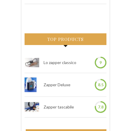
TOP PRODUCTS
Lo zapper classico
9
Zapper Deluxe
8.5
Zapper tascabile
7.8